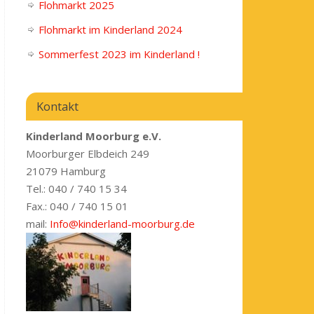
Flohmarkt 2025
Flohmarkt im Kinderland 2024
Sommerfest 2023 im Kinderland !
Kontakt
Kinderland Moorburg e.V.
Moorburger Elbdeich 249
21079 Hamburg
Tel.: 040 / 740 15 34
Fax.: 040 / 740 15 01
mail:
Info@kinderland-moorburg.de