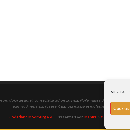
Wir verwend
sum dolor sit amet, consectetur adipiscing elit. Nulla massa diam, tempus a fi
euismod nec arcu. Praesent ultrices massa at molestie facilisis.
Cookies 
Kinderland Moorburg e.V.
| Präsentiert von
Mantra
&
WordPress.