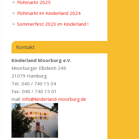
Flohmarkt 2025
Flohmarkt im Kinderland 2024
Sommerfest 2023 im Kinderland !
Kontakt
Kinderland Moorburg e.V.
Moorburger Elbdeich 249
21079 Hamburg
Tel.: 040 / 740 15 34
Fax.: 040 / 740 15 01
mail:
Info@kinderland-moorburg.de